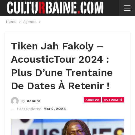
Home
Agenda
Tiken Jah Fakoly –
AcousticTour 2024 :
Plus D’une Trentaine
De Dates À Retenir !
AGENDA
ACTUALITÉ
By
Admin1
Last updated
Mar 9, 2024