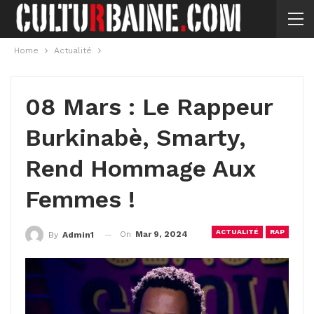
Home
Actualité
08 Mars : Le Rappeur
Burkinabè, Smarty,
Rend Hommage Aux
Femmes !
ACTUALITÉ
RAP
On
Mar 9, 2024
By
Admin1