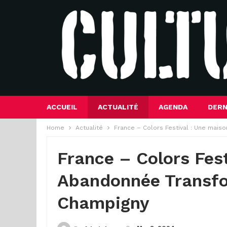
ACCUEIL
ACTUALITÉ
AGENDA
DERN
Home
Actualité
France – Colors Festival : Une mai
France – Colors Fes
Abandonnée Transfor
Champigny