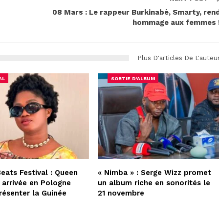
08 Mars : Le rappeur Burkinabè, Smarty, ren
hommage aux femmes 
Plus D'articles De L'auteu
AL
SORTIE D'ALBUM
Beats Festival : Queen
« Nimba » : Serge Wizz promet
 arrivée en Pologne
un album riche en sonorités le
résenter la Guinée
21 novembre