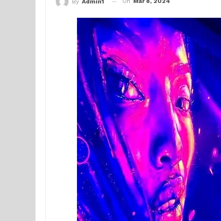
On
Mar 8, 2024
By
Admin1