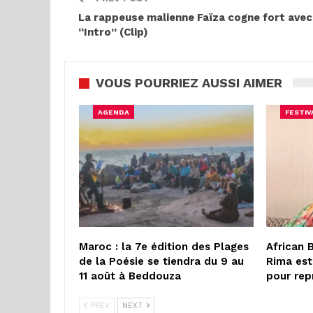
La rappeuse malienne Faïza cogne fort avec
“Intro” (Clip)
VOUS POURRIEZ AUSSI AIMER
AGENDA
FESTIV
Maroc : la 7e édition des Plages
African 
de la Poésie se tiendra du 9 au
Rima est
11 août à Beddouza
pour rep
PREV
NEXT