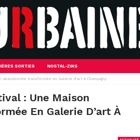
IÈRES SORTIES
NOSTAL-ZIKS
son abandonnée transformée en Galerie d’art à Champigny
tival : Une Maison
mée En Galerie D’art À
ACTUALITÉ