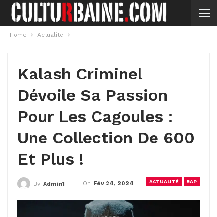
Home
Actualité
Kalash Criminel
Dévoile Sa Passion
Pour Les Cagoules :
Une Collection De 600
Et Plus !
ACTUALITÉ
RAP
On
Fév 24, 2024
By
Admin1