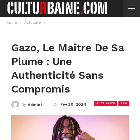
Home
Actualité
Gazo, Le Maître De Sa
Plume : Une
Authenticité Sans
Compromis
ACTUALITÉ
RAP
On
Fév 20, 2024
By
Admin1