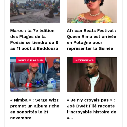
Maroc : la 7e édition
African Beats Festival :
des Plages de la
Queen Rima est arrivée
Poésie se tiendra du 9
en Pologne pour
au 11 août à Beddouza
représenter la Guinée
SORTIE D'ALBUM
INTERVIEWS
« Nimba » : Serge Wizz
« Je n’y croyais pas » :
promet un album riche
Joé Dwèt Filé raconte
en sonorités le 21
l’incroyable histoire de
novembre
«…