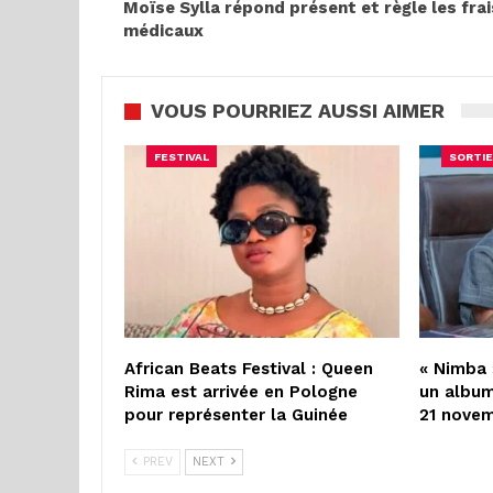
Moïse Sylla répond présent et règle les frai
médicaux
VOUS POURRIEZ AUSSI AIMER
FESTIVAL
SORTIE
African Beats Festival : Queen
« Nimba 
Rima est arrivée en Pologne
un album
pour représenter la Guinée
21 nove
PREV
NEXT