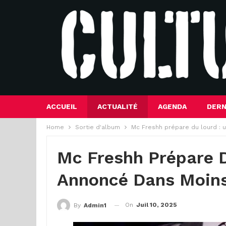
ACCUEIL
ACTUALITÉ
AGENDA
DERN
Home
Sortie d'album
Mc Freshh prépare du lourd : 
Mc Freshh Prépare D
Annoncé Dans Moins
On
Juil 10, 2025
By
Admin1