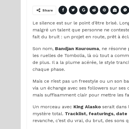
Share
Le silence est sur le point d’être brisé. L
malgré un talent que personne ne contest
fait du bruit : un projet en route, prêt à éc
Son nom,
Bandjan Kourouma
, ne résonne 
les ruelles de Tombolia, là où tout a com
de plus. Il a la plume acérée, le style tra
chaque phase.
Mais ce n’est pas un freestyle ou un son balan
via un échange avec ses followers sur ses c
mais suffisamment clair pour mettre les fa
Un morceau avec
King Alasko
serait dans l
mystère total.
Tracklist, featurings, date
revanche, c’est du vrai, du brut, des sons q