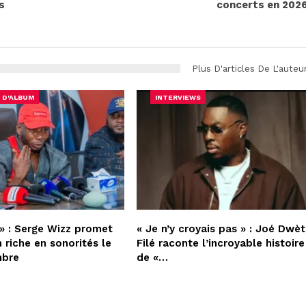
s
concerts en 202
Plus D'articles De L'auteu
 D'ALBUM
INTERVIEWS
» : Serge Wizz promet
« Je n’y croyais pas » : Joé Dwèt
 riche en sonorités le
Filé raconte l’incroyable histoire
mbre
de «…