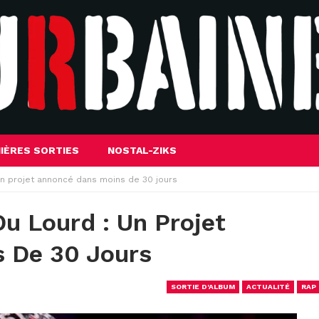
IÈRES SORTIES
NOSTAL-ZIKS
un projet annoncé dans moins de 30 jours
u Lourd : Un Projet
 De 30 Jours
SORTIE D'ALBUM
ACTUALITÉ
RAP