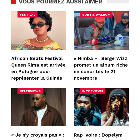
VOUS POURRIEZ AUSSI AIMER
FESTIVAL
SORTIE D'ALBUM
African Beats Festival :
« Nimba » : Serge Wizz
Queen Rima est arrivée
promet un album riche
en Pologne pour
en sonorités le 21
représenter la Guinée
novembre
INTERVIEWS
INTERVIEWS
« Je n’y croyais pas » :
Rap ivoire : Dopelym