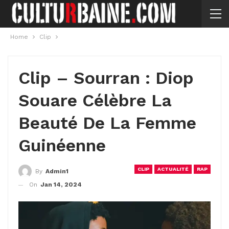
Home
Clip
Clip – Sourran : Diop
Souare Célèbre La
Beauté De La Femme
Guinéenne
CLIP
ACTUALITÉ
RAP
By
Admin1
On
Jan 14, 2024