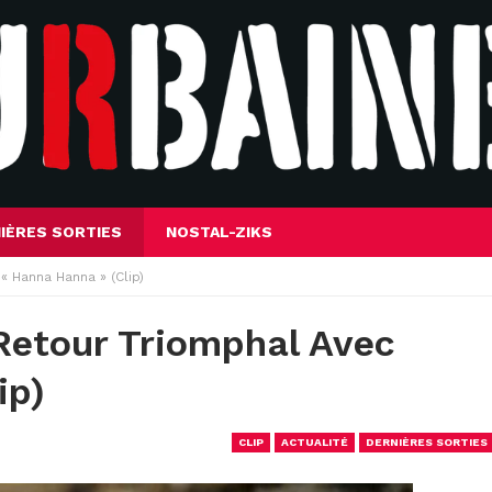
IÈRES SORTIES
NOSTAL-ZIKS
« Hanna Hanna » (Clip)
Retour Triomphal Avec
ip)
CLIP
ACTUALITÉ
DERNIÈRES SORTIES