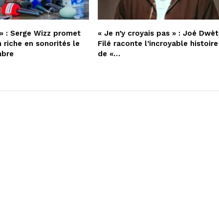
» : Serge Wizz promet
« Je n’y croyais pas » : Joé Dwèt
 riche en sonorités le
Filé raconte l’incroyable histoire
mbre
de «…