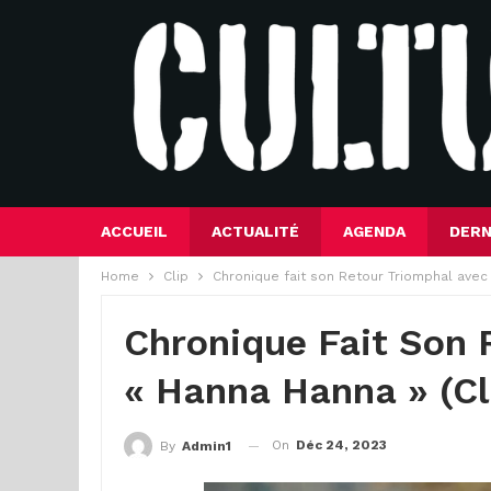
ACCUEIL
ACTUALITÉ
AGENDA
DERN
Home
Clip
Chronique fait son Retour Triomphal avec 
Chronique Fait Son 
« Hanna Hanna » (Cl
On
Déc 24, 2023
By
Admin1