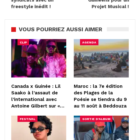
syndicats avec un
Guinéens pour un
freestyle inédit !
Projet Musical !
VOUS POURRIEZ AUSSI AIMER
CLIP
AGENDA
Canada x Guinée : Lil
Maroc : la 7e édition
Saako à l’assaut de
des Plages de la
l’international avec
Poésie se tiendra du 9
Antoine Gilbert sur «…
au 11 août à Beddouza
FESTIVAL
SORTIE D'ALBUM