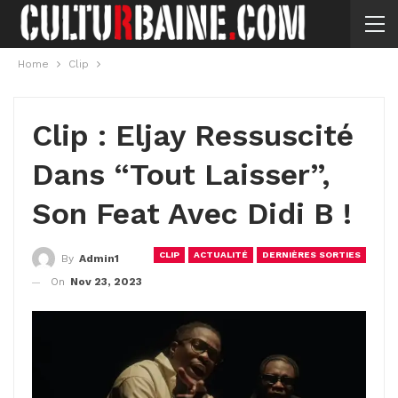
Home
Clip
Clip : Eljay Ressuscité
Dans “Tout Laisser”,
Son Feat Avec Didi B !
CLIP
ACTUALITÉ
DERNIÈRES SORTIES
By
Admin1
On
Nov 23, 2023