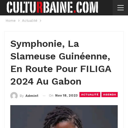
Home
Actualité
Symphonie, La
Slameuse Guinéenne,
En Route Pour FILIGA
2024 Au Gabon
ACTUALITÉ
AGENDA
On
Nov 18, 2023
By
Admin1