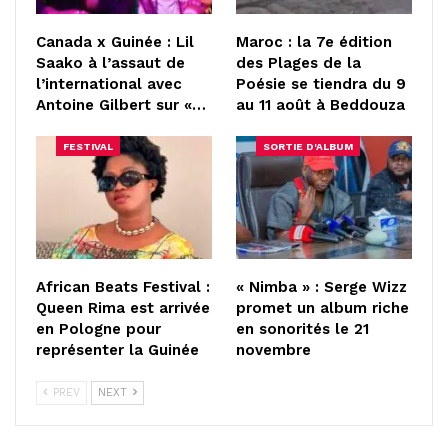
Canada x Guinée : Lil
Maroc : la 7e édition
Saako à l’assaut de
des Plages de la
l’international avec
Poésie se tiendra du 9
Antoine Gilbert sur «…
au 11 août à Beddouza
FESTIVAL
SORTIE D'ALBUM
African Beats Festival :
« Nimba » : Serge Wizz
Queen Rima est arrivée
promet un album riche
en Pologne pour
en sonorités le 21
représenter la Guinée
novembre
PREV
NEXT