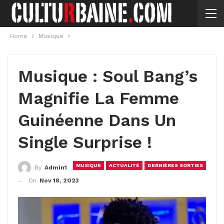
Home
Musique
Musique : Soul Bang’s
Magnifie La Femme
Guinéenne Dans Un
Single Surprise !
MUSIQUE
ACTUALITÉ
DERNIÈRES SORTIES
By
Admin1
On
Nov 18, 2023