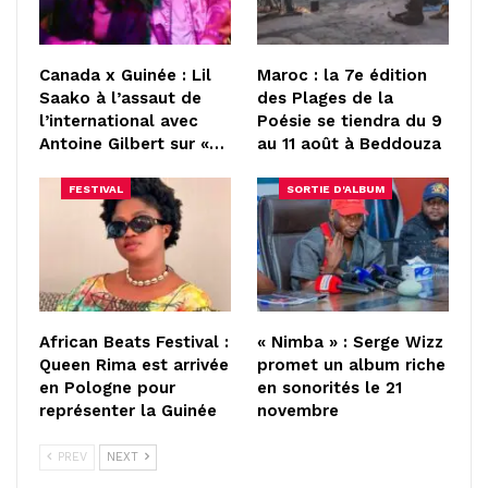
Canada x Guinée : Lil
Maroc : la 7e édition
Saako à l’assaut de
des Plages de la
l’international avec
Poésie se tiendra du 9
Antoine Gilbert sur «…
au 11 août à Beddouza
FESTIVAL
SORTIE D'ALBUM
African Beats Festival :
« Nimba » : Serge Wizz
Queen Rima est arrivée
promet un album riche
en Pologne pour
en sonorités le 21
représenter la Guinée
novembre
PREV
NEXT