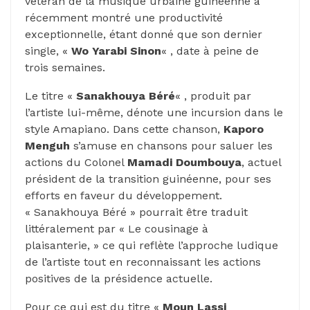
vétéran de la musique urbaine guinéenne a
récemment montré une productivité
exceptionnelle, étant donné que son dernier
single, «
Wo Yarabi Sinon
« , date à peine de
trois semaines.
Le titre «
Sanakhouya Béré
« , produit par
l’artiste lui-même, dénote une incursion dans le
style Amapiano. Dans cette chanson,
Kaporo
Menguh
s’amuse en chansons pour saluer les
actions du Colonel
Mamadi Doumbouya
, actuel
président de la transition guinéenne, pour ses
efforts en faveur du développement.
« Sanakhouya Béré » pourrait être traduit
littéralement par « Le cousinage à
plaisanterie, » ce qui reflète l’approche ludique
de l’artiste tout en reconnaissant les actions
positives de la présidence actuelle.
Pour ce qui est du titre «
Moun Lassi