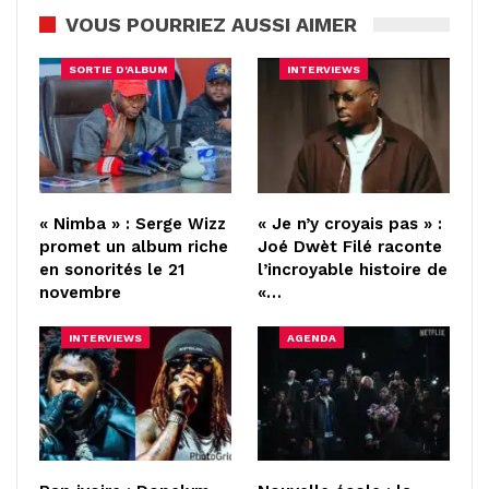
VOUS POURRIEZ AUSSI AIMER
SORTIE D'ALBUM
INTERVIEWS
« Nimba » : Serge Wizz
« Je n’y croyais pas » :
promet un album riche
Joé Dwèt Filé raconte
en sonorités le 21
l’incroyable histoire de
novembre
«…
INTERVIEWS
AGENDA