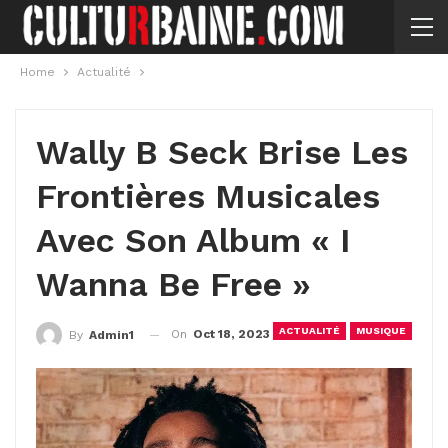
Home
Actualité
Wally B Seck Brise Les
Frontières Musicales
Avec Son Album « I
Wanna Be Free »
ACTUALITÉ
MUSIQUE
On
Oct 18, 2023
By
Admin1