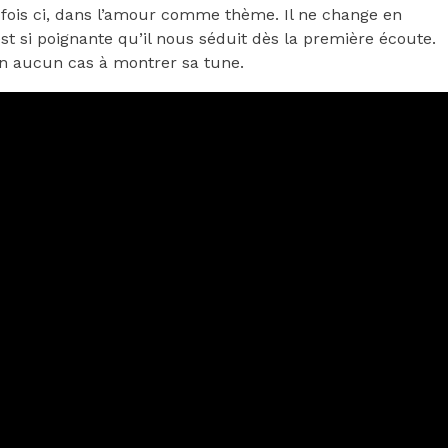
e-fois ci, dans l’amour comme thème. Il ne change en
t si poignante qu’il nous séduit dès la première écoute.
 en aucun cas à montrer sa tune.