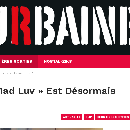
IÈRES SORTIES
NOSTAL-ZIKS
sormais disponible !
 Mad Luv » Est Désormais
ACTUALITÉ
CLIP
DERNIÈRES SORTIES