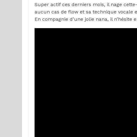
Super actif ces derniers mois, il nage cett
aucun cas de flow et sa technique vocale es
En compagnie d’une jolie nana, il n’hésite