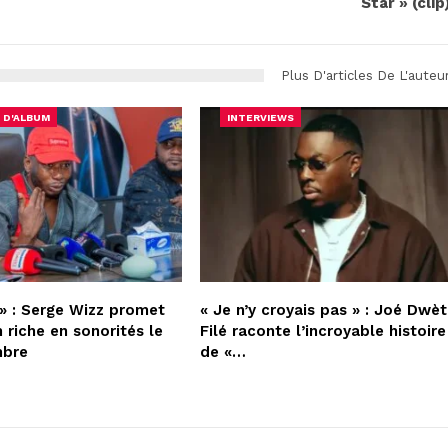
Star » (clip
Plus D'articles De L'auteu
 D'ALBUM
INTERVIEWS
» : Serge Wizz promet
« Je n’y croyais pas » : Joé Dwèt
 riche en sonorités le
Filé raconte l’incroyable histoire
mbre
de «…