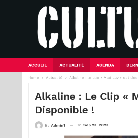
ACCUEIL
ACTUALITÉ
AGENDA
DERN
Home
Actualité
Alkaline : le clip « Mad Luv » est dé
Alkaline : Le Clip «
Disponible !
On
Sep 23, 2023
By
Admin1