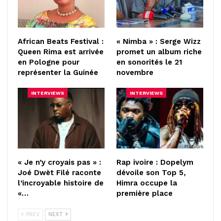
African Beats Festival :
« Nimba » : Serge Wizz
Queen Rima est arrivée
promet un album riche
en Pologne pour
en sonorités le 21
représenter la Guinée
novembre
INTERVIEWS
INTERVIEWS
« Je n’y croyais pas » :
Rap ivoire : Dopelym
Joé Dwèt Filé raconte
dévoile son Top 5,
l’incroyable histoire de
Himra occupe la
«…
première place
PREV
NEXT