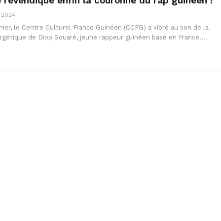
 revendique enfin la couronne du rap guinéen !
, 2024
ier, le Centre Culturel Franco Guinéen (CCFG) a vibré au son de la
gétique de Diop Souaré, jeune rappeur guinéen basé en France.…