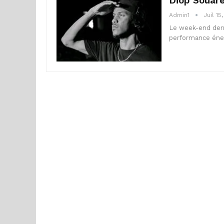
Diop Souaré
Admin1
Juil 15
Le week-end dern
performance éner