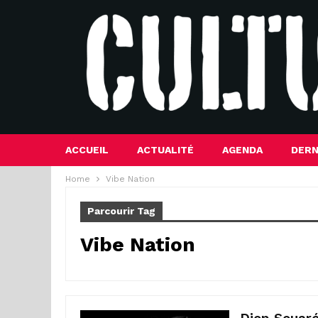
ACCUEIL
ACTUALITÉ
AGENDA
DERN
Home
Vibe Nation
Parcourir Tag
Vibe Nation