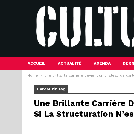
ACCUEIL
ACTUALITÉ
AGENDA
DERN
Home
une brillante carrière devient un château de carte
Parcourir Tag
Une Brillante Carrière 
Si La Structuration N’e