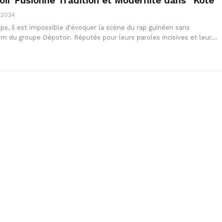
toir Fusionne Tradition et Modernité dans “Koté”
, 2024
ps, il est impossible d'évoquer la scène du rap guinéen sans
m du groupe Dépotoir. Réputés pour leurs paroles incisives et leur…