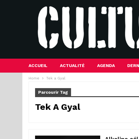
ACCUEIL
ACTUALITÉ
AGENDA
DERN
Home
Tek a Gyal
Parcourir Tag
Tek A Gyal