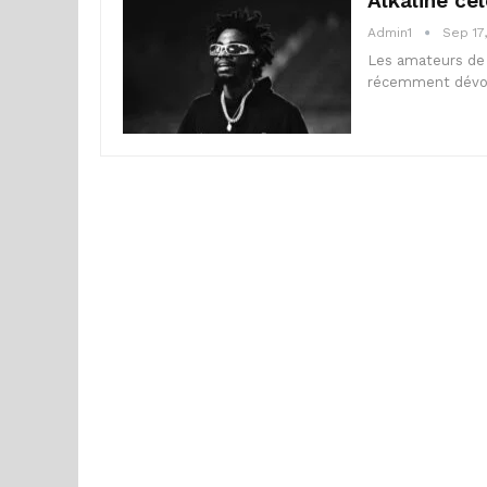
Alkaline cé
Admin1
Sep 17
Les amateurs de d
récemment dévoil