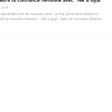
lèbre la confiance féminine avec ‘Tek a Gyal’
, 2024
ancehall sont de nouveau ravis. La star jamaïcaine Alkaline a
é sa nouvelle chanson, "Tek a Gyal". Dans ce morceau, Alkaline…