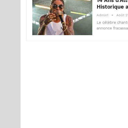
14 Ans d’At
Historique 
Admin1
Août 2
Le célèbre chant
annonce fracassa