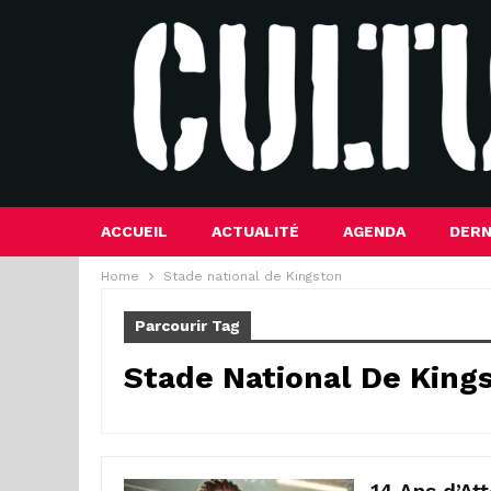
ACCUEIL
ACTUALITÉ
AGENDA
DERN
Home
Stade national de Kingston
Parcourir Tag
Stade National De King