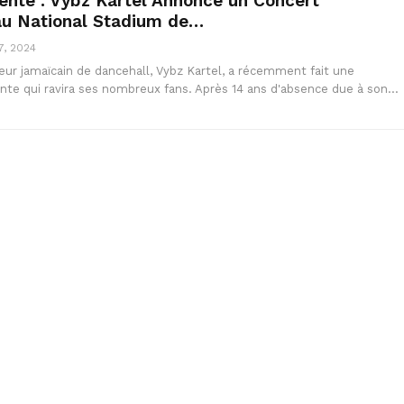
tente : Vybz Kartel Annonce un Concert
au National Stadium de…
7, 2024
eur jamaïcain de dancehall, Vybz Kartel, a récemment fait une
nte qui ravira ses nombreux fans. Après 14 ans d'absence due à son…