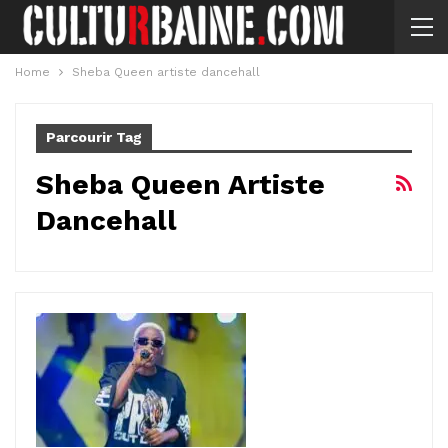
Home
Sheba Queen artiste dancehall
Parcourir Tag
Sheba Queen Artiste
Dancehall