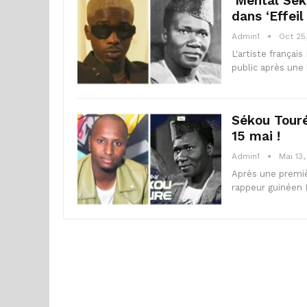
‘Mental Sék
dans ‘Effeil
Admin1
Oct 25
L'artiste françai
public après une
Sékou Touré
15 mai !
Admin1
Mai 13
Après une premiè
rappeur guinéen 