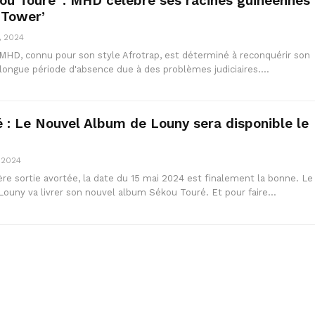
ou Touré’ : MHD célèbre ses racines guinéennes
 Tower’
, 2024
s MHD, connu pour son style Afrotrap, est déterminé à reconquérir son
 longue période d'absence due à des problèmes judiciaires.…
 : Le Nouvel Album de Louny sera disponible le
, 2024
re sortie avortée, la date du 15 mai 2024 est finalement la bonne. Le
Louny va livrer son nouvel album Sékou Touré. Et pour faire…