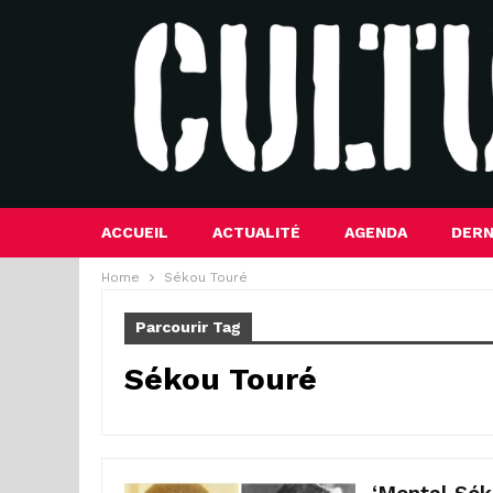
ACCUEIL
ACTUALITÉ
AGENDA
DERN
Home
Sékou Touré
Parcourir Tag
Sékou Touré