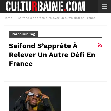
Home
Saifond s’apprête à relever un autre défi en France
Parcourir Tag
Saifond S’apprête À
Relever Un Autre Défi En
France