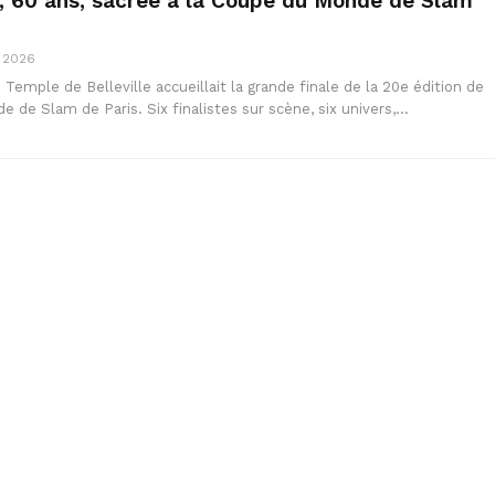
, 60 ans, sacrée à la Coupe du Monde de Slam
, 2026
 Temple de Belleville accueillait la grande finale de la 20e édition de
 de Slam de Paris. Six finalistes sur scène, six univers,…