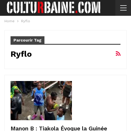
Home
Ryflo
Parcourir Tag
Ryflo
Manon B : Tiakola Évoque la Guinée