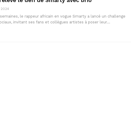
relève le défi de Smarty avec brio
, 2024
 semaines, le rappeur africain en vogue Smarty a lancé un challenge
ociaux, invitant ses fans et collègues artistes à poser leur…