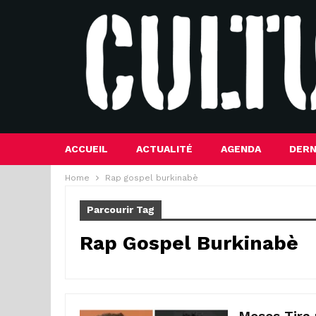
ACCUEIL
ACTUALITÉ
AGENDA
DERN
Home
Rap gospel burkinabè
Parcourir Tag
Rap Gospel Burkinabè