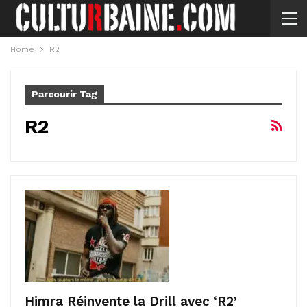
Home
R2
Parcourir Tag
R2
Himra Réinvente la Drill avec ‘R2’