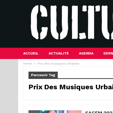
ACCUEIL
ACTUALITÉ
AGENDA
DERN
Home
Prix des musiques urbaines
Parcourir Tag
Prix Des Musiques Urba