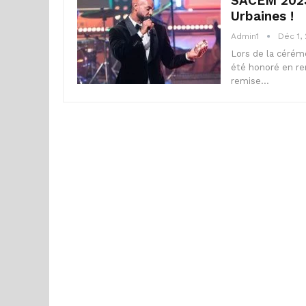
SACEM 2023
Urbaines !
Admin1
Déc 1,
Lors de la céré
été honoré en re
remise…