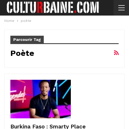
Home
poète
Parcourir Tag
Poète
Burkina Faso : Smarty Place