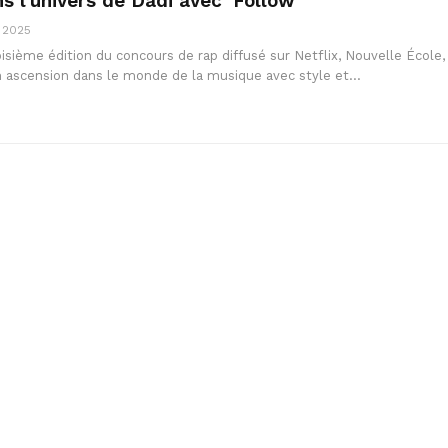
s l’univers de Dadi avec ‘Follow’
, 2025
roisième édition du concours de rap diffusé sur Netflix, Nouvelle École,
n ascension dans le monde de la musique avec style et…