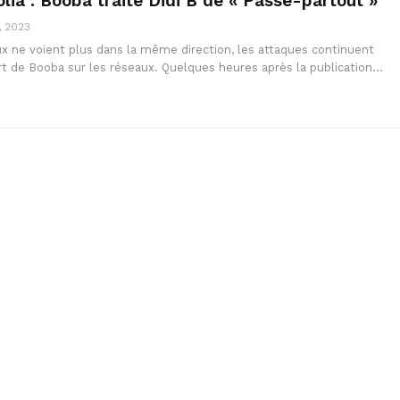
olia : Booba traite Didi B de « Passe-partout »
, 2023
ux ne voient plus dans la même direction, les attaques continuent
art de Booba sur les réseaux. Quelques heures après la publication…