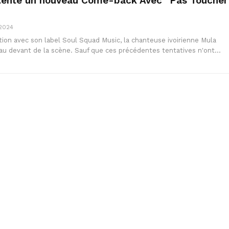
 tente un nouveau Come-back Avec “Pas Toucher
 2024
tion avec son label Soul Squad Music, la chanteuse ivoirienne Mula
 au devant de la scène. Sauf que ces précédentes tentatives n'ont…