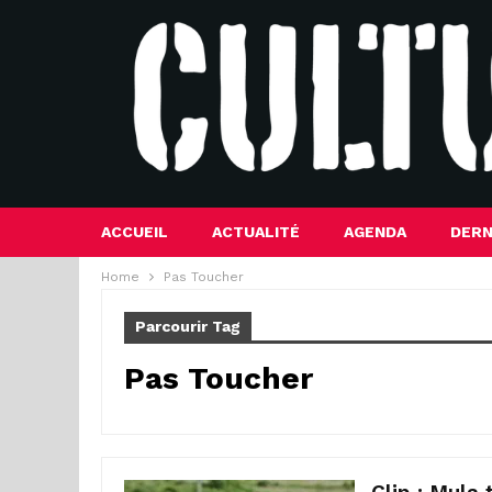
ACCUEIL
ACTUALITÉ
AGENDA
DERN
Home
Pas Toucher
Parcourir Tag
Pas Toucher