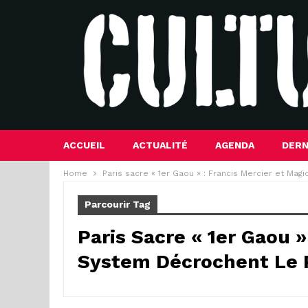
ACCUEIL
ACTUALITÉ
AGENDA
DERN
Home
Paris sacre « 1er Gaou » : Francis Mercier et Mag
Parcourir Tag
Paris Sacre « 1er Gaou »
System Décrochent Le 