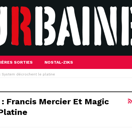
IÈRES SORTIES
NOSTAL-ZIKS
ic System décrochent le platine
 : Francis Mercier Et Magic
Platine