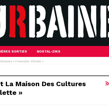
IÈRES SORTIES
NOSTAL-ZIKS
rbaines « Freestyle Villette »
ôt La Maison Des Cultures
lette »