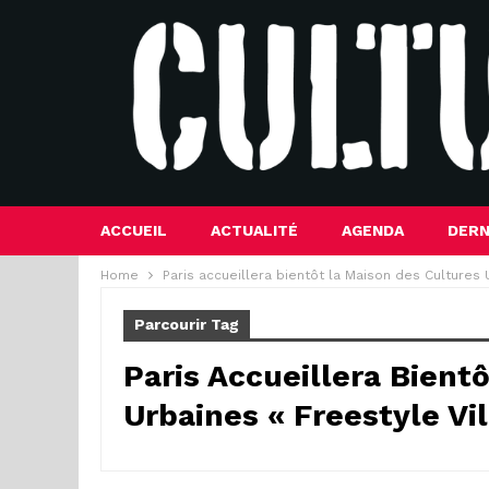
ACCUEIL
ACTUALITÉ
AGENDA
DERN
Home
Paris accueillera bientôt la Maison des Cultures U
Parcourir Tag
Paris Accueillera Bient
Urbaines « Freestyle Vil