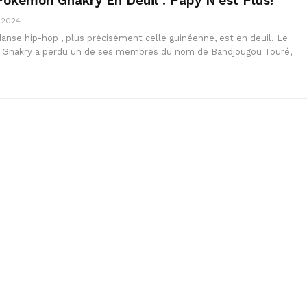
okémon Gnakry En Deuil : Papy N’est Plus!
, 2024
anse hip-hop , plus précisément celle guinéenne, est en deuil. Le
Gnakry a perdu un de ses membres du nom de Bandjougou Touré,