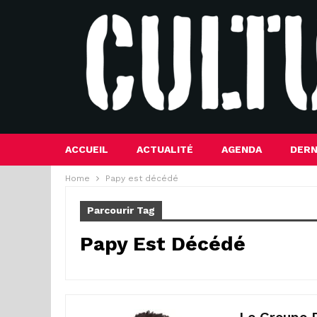
ACCUEIL
ACTUALITÉ
AGENDA
DERN
Home
Papy est décédé
Parcourir Tag
Papy Est Décédé