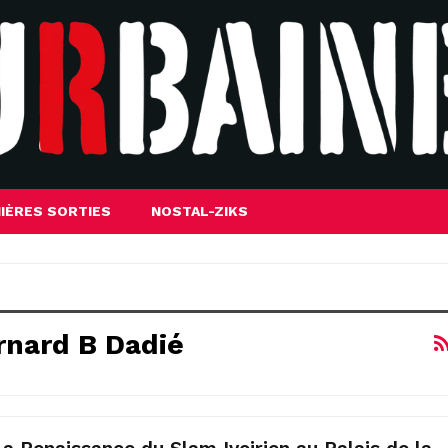
IÈRES SORTIES
NOSTAL-ZIKS
rnard B Dadié