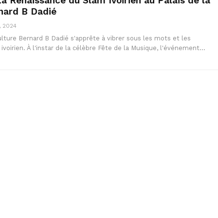
La Renaissance du Slam Ivoirien au Palais de la
nard B Dadié
, 2024
ulture Bernard B Dadié s'apprête à vibrer sous les mots et les
voirien. À l'instar de la célèbre Fête de la Musique, l'événement…