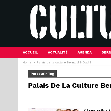
ACCUEIL
ACTUALITÉ
AGENDA
DERN
Home
Palais de la culture Bernard B Dadié
Parcourir Tag
Palais De La Culture Be