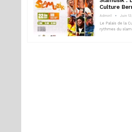
Slamusik : 
Culture Ber
Admin1
Juin 13
Le Palais de la C
rythmes du slam i