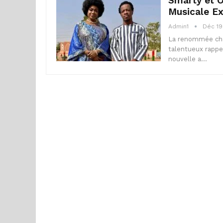
Smarty et 
Musicale Ex
Admin1
Déc 19
La renommée cha
talentueux rappe
nouvelle a…