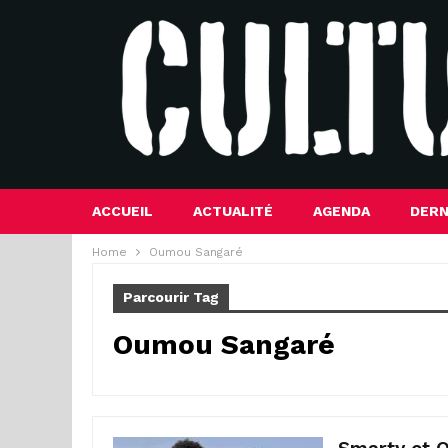
ACCUEIL
ACTUALITÉ
AGENDA
DERN
Home
Oumou Sangaré
Parcourir Tag
Oumou Sangaré