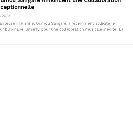
Oumou Sangaré Annoncent une Collaboration
ceptionnelle
, 2023
nteuse malienne, Oumou Sangaré, a récemment sollicité le
ur burkinabè, Smarty, pour une collaboration musicale inédite. La