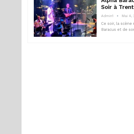
Alpha Barac
Soir à Trent
Admin1
Mai 4,
Ce soir, la scène
Baracus et de so