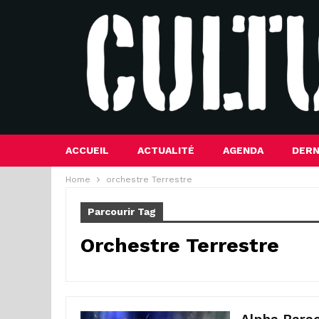
ACCUEIL
ACTUALITÉ
AGENDA
DERN
Home
orchestre Terrestre
Parcourir Tag
Orchestre Terrestre