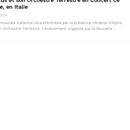
us et son Orchestre Terrestre en Concert ce
e, en Italie
 2024
 musicale italienne sera électrisée par la présence vibrante d'Alpha
n Orchestre Terrestre. L'événement, organisé par la Nouvelle…