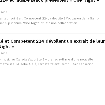
224 et Musbe Black présentent « One Night »
, 2024
anteur guinéen, Competent 224, a dévoilé à l'occasion de la Saint-
er clip intitulé "One Night", fruit d'une collaboration…
é et Competent 224 dévoilent un extrait de leur
Night »
, 2024
ro music au Canada s'apprête à vibrer au rythme d'une nouvelle
metteuse. Musebe Alélé, l'artiste talentueux qui fait sensation,…