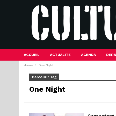
ACCUEIL
ACTUALITÉ
AGENDA
DERN
Home
One Night
Parcourir Tag
One Night