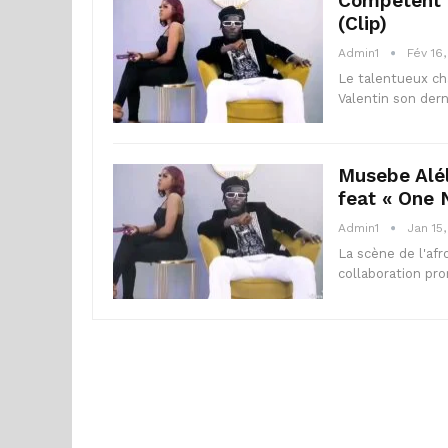
Competent 
(Clip)
Admin1
Fév 16
Le talentueux ch
Valentin son derni
Musebe Alél
feat « One 
Admin1
Jan 15
La scène de l'af
collaboration pro