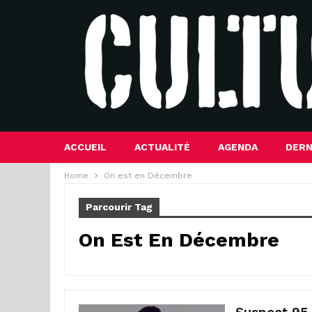
ACCUEIL
ACTUALITÉ
AGENDA
DERN
Home
On est en Décembre
Parcourir Tag
On Est En Décembre