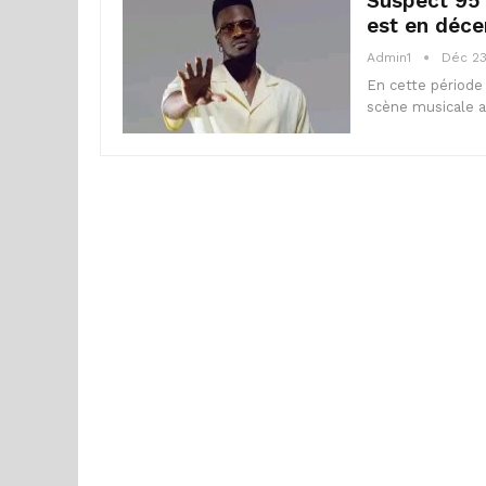
Suspect 95 
est en déc
Admin1
Déc 23
En cette période
scène musicale a