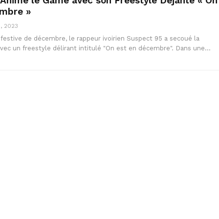
Anime le Game avec son Freestyle Déjanté « On
embre »
, 2023
 festive de décembre, le rappeur ivoirien Suspect 95 a secoué la
vec un freestyle délirant intitulé "On est en décembre". Dans une…