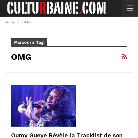
Home
OMG
Parcourir Tag
OMG
Oumy Gueye Révèle la Tracklist de son