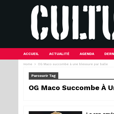
ACCUEIL
ACTUALITÉ
AGENDA
DERN
Home
OG Maco succombe à une blessure par balle
Parcourir Tag
OG Maco Succombe À Un