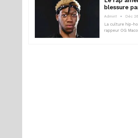
Le rap amér
blessure pa
Admin1
Déc 28
La culture hip-ho
rappeur OG Maco,