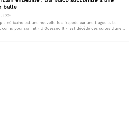
icain endeuillé : OG Maco succombe à une
r balle
, 2024
p américaine est une nouvelle fois frappée par une tragédie. Le
 connu pour son hit « U Guessed It », est décédé des suites d'une…