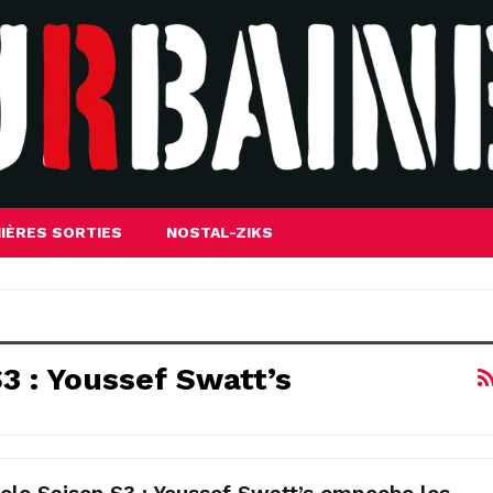
IÈRES SORTIES
NOSTAL-ZIKS
3 : Youssef Swatt’s