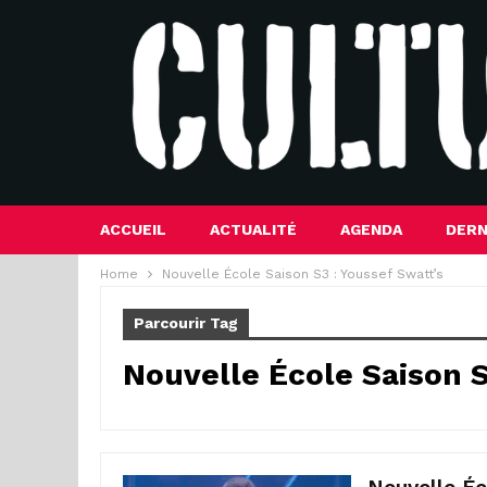
ACCUEIL
ACTUALITÉ
AGENDA
DERN
Home
Nouvelle École Saison S3 : Youssef Swatt’s
Parcourir Tag
Nouvelle École Saison S