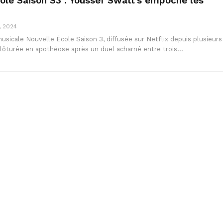
ole Saison S3 : Youssef Swatt’s empoche les
, 2024
sicale Nouvelle École Saison 3, diffusée sur Netflix depuis plusieurs
clôturée en apothéose après un duel acharné entre trois…