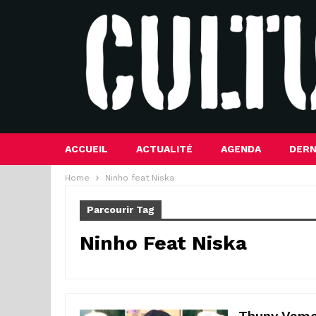
ACCUEIL
ACTUALITÉ
AGENDA
DERN
Home
Ninho feat Niska
Parcourir Tag
Ninho Feat Niska