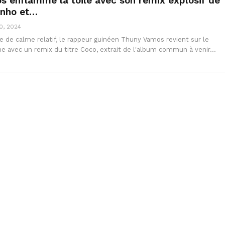
 enflamme la toile avec son remix explosif de
inho et…
0, 2024
e de calme relatif, le rappeur guinéen Thuny Vamos revient sur le
ne avec un remix du titre Coco, extrait de l'album commun à venir…