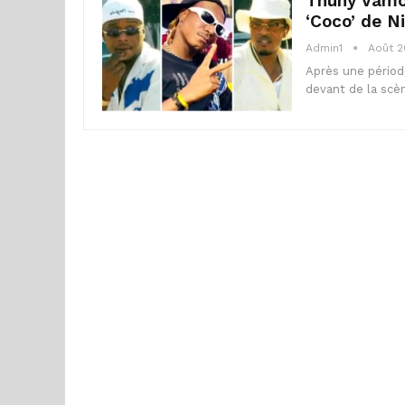
Thuny Vamos
‘Coco’ de N
Admin1
Août 2
Après une périod
devant de la scè