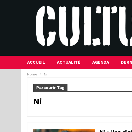
ACCUEIL
ACTUALITÉ
AGENDA
DERN
Home
Ni
Parcourir Tag
Ni