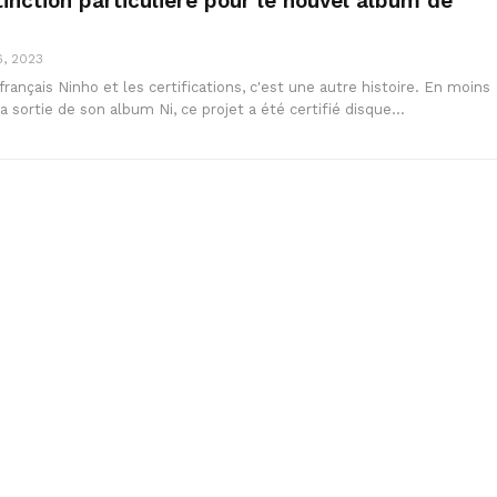
tinction particulière pour le nouvel album de
6, 2023
français Ninho et les certifications, c'est une autre histoire. En moins
a sortie de son album Ni, ce projet a été certifié disque…