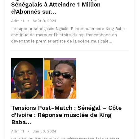
Sénégalais à Atteindre 1 Million
d’Abonnés sur…
Admin1
Août 9, 2024
Le rappeur sénégalais Ngaaka Blindé ou encore King Baba
continue de marquer l'histoire du rap francophone en
devenant le premier artiste de la scène musicale…
Tensions Post-Match : Sénégal – Côte
d’Ivoire : Réponse musclée de King
Baba…
Admin1
Jan 30, 2024