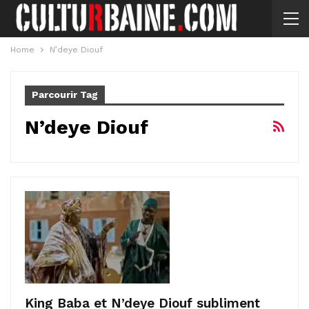
Home
N’deye Diouf
Parcourir Tag
N’deye Diouf
King Baba et N’deye Diouf subliment