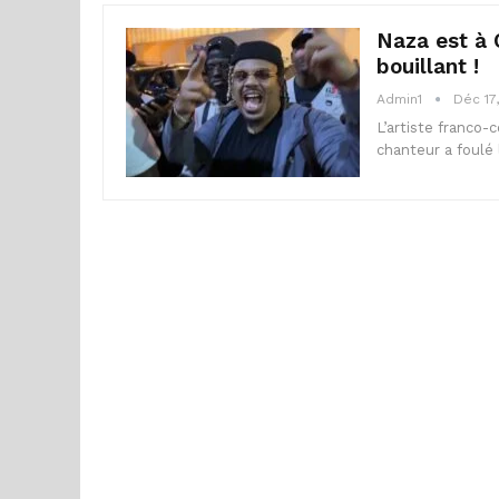
Naza est à 
bouillant !
Admin1
Déc 17
L’artiste franco-
chanteur a foulé 