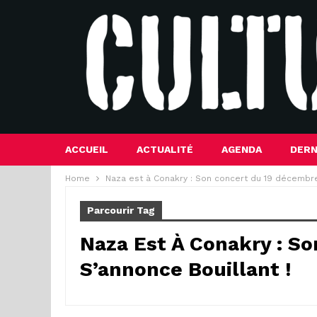
ACCUEIL
ACTUALITÉ
AGENDA
DERN
Home
Naza est à Conakry : Son concert du 19 décembre
Parcourir Tag
Naza Est À Conakry : S
S’annonce Bouillant !