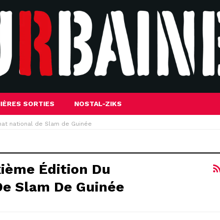
IÈRES SORTIES
NOSTAL-ZIKS
nat national de Slam de Guinée
ième Édition Du
De Slam De Guinée