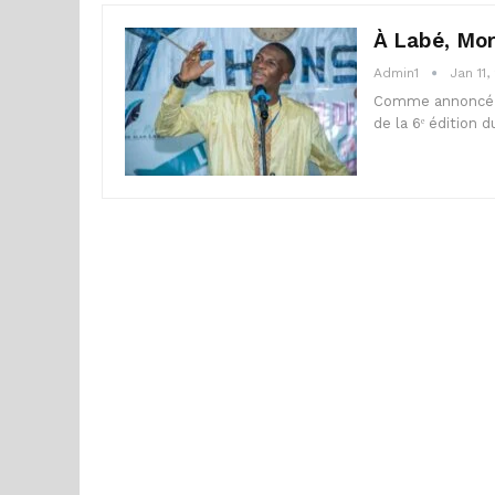
À Labé, Mor
Admin1
Jan 11,
Comme annoncé da
de la 6ᵉ édition