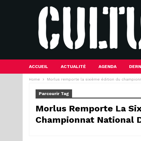
ACCUEIL
ACTUALITÉ
AGENDA
DERN
Home
Morlus remporte la sixième édition du champion
Parcourir Tag
Morlus Remporte La Six
Championnat National 